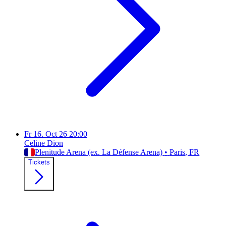
Fr
16. Oct 26
20:00
Celine Dion
Plenitude Arena (ex. La Défense Arena)
•
Paris
, FR
Tickets