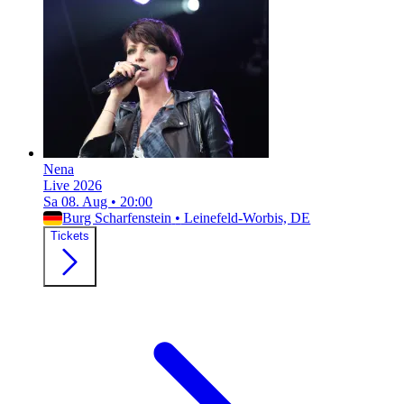
Nena
Live 2026
Sa 08. Aug
•
20:00
Burg Scharfenstein
•
Leinefeld-Worbis, DE
Tickets