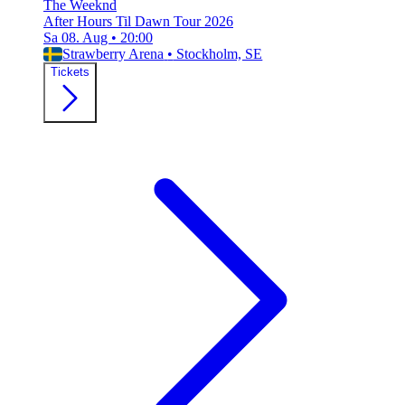
The Weeknd
After Hours Til Dawn Tour 2026
Sa 08. Aug
•
20:00
Strawberry Arena
•
Stockholm, SE
Tickets