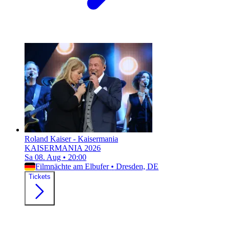
Roland Kaiser - Kaisermania
KAISERMANIA 2026
Sa 08. Aug
•
20:00
Filmnächte am Elbufer
•
Dresden, DE
Tickets